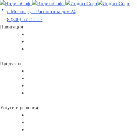
Skip
to
г. Москва, ул. Расплетина дом 24
content
8 (800) 555-51-17
Навигация
Продукты
Услуги и решения