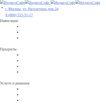
Skip
to
г. Москва, ул. Расплетина дом 24
content
8 (800) 555-51-17
Навигация
Продукты
Услуги и решения