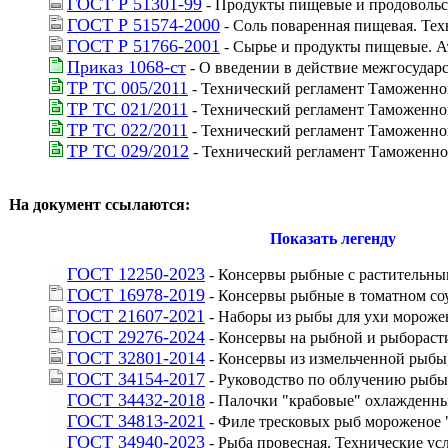
ГОСТ Р 51301-99
 - Продукты пищевые и продовольс
ГОСТ Р 51574-2000
 - Соль поваренная пищевая. Те
ГОСТ Р 51766-2001
 - Сырье и продукты пищевые. 
Приказ 1068-ст
 - О введении в действие межгосудар
ТР ТС 005/2011
 - Технический регламент Таможенно
ТР ТС 021/2011
 - Технический регламент Таможенн
ТР ТС 022/2011
 - Технический регламент Таможенно
ТР ТС 029/2012
 - Технический регламент Таможенно
На документ ссылаются:
Показать легенду
ГОСТ 12250-2023
 - Консервы рыбные с растительны
ГОСТ 16978-2019
 - Консервы рыбные в томатном со
ГОСТ 21607-2021
 - Наборы из рыбы для ухи мороже
ГОСТ 29276-2024
 - Консервы на рыбной и рыбораст
ГОСТ 32801-2014
 - Консервы из измельченной рыбы
ГОСТ 34154-2017
 - Руководство по облучению рыб
ГОСТ 34432-2018
 - Палочки "крабовые" охлажденн
ГОСТ 34813-2021
 - Филе тресковых рыб мороженое 
ГОСТ 34940-2023
 - Рыба провесная. Технические ус