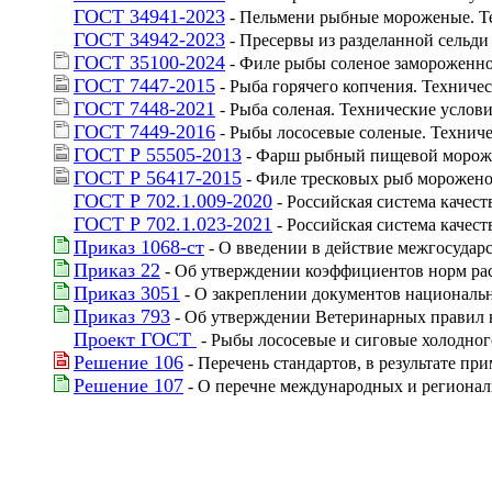
ГОСТ 34941-2023
 - Пельмени рыбные мороженые. Т
ГОСТ 34942-2023
 - Пресервы из разделанной сельди
ГОСТ 35100-2024
 - Филе рыбы соленое замороженно
ГОСТ 7447-2015
 - Рыба горячего копчения. Техниче
ГОСТ 7448-2021
 - Рыба соленая. Технические услов
ГОСТ 7449-2016
 - Рыбы лососевые соленые. Технич
ГОСТ Р 55505-2013
 - Фарш рыбный пищевой морож
ГОСТ Р 56417-2015
 - Филе тресковых рыб морожено
ГОСТ Р 702.1.009-2020
 - Российская система качес
ГОСТ Р 702.1.023-2021
 - Российская система каче
Приказ 1068-ст
 - О введении в действие межгосудар
Приказ 22
 - Об утверждении коэффициентов норм ра
Приказ 3051
 - О закреплении документов националь
Приказ 793
 - Об утверждении Ветеринарных правил 
Проект ГОСТ 
 - Рыбы лососевые и сиговые холодног
Решение 106
 - Перечень стандартов, в результате 
Решение 107
 - О перечне международных и регионал