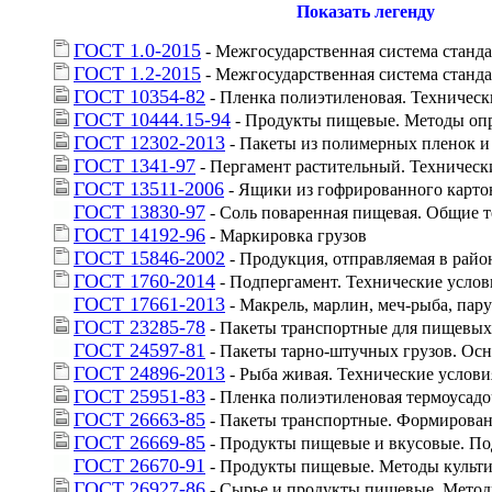
Показать легенду
ГОСТ 1.0-2015
 - Межгосударственная система стан
ГОСТ 1.2-2015
 - Межгосударственная система станд
ГОСТ 10354-82
 - Пленка полиэтиленовая. Техническ
ГОСТ 10444.15-94
 - Продукты пищевые. Методы оп
ГОСТ 12302-2013
 - Пакеты из полимерных пленок 
ГОСТ 1341-97
 - Пергамент растительный. Техническ
ГОСТ 13511-2006
 - Ящики из гофрированного карто
ГОСТ 13830-97
 - Соль поваренная пищевая. Общие 
ГОСТ 14192-96
 - Маркировка грузов
ГОСТ 15846-2002
 - Продукция, отправляемая в рай
ГОСТ 1760-2014
 - Подпергамент. Технические услов
ГОСТ 17661-2013
 - Макрель, марлин, меч-рыба, па
ГОСТ 23285-78
 - Пакеты транспортные для пищевых
ГОСТ 24597-81
 - Пакеты тарно-штучных грузов. Ос
ГОСТ 24896-2013
 - Рыба живая. Технические услови
ГОСТ 25951-83
 - Пленка полиэтиленовая термоусадо
ГОСТ 26663-85
 - Пакеты транспортные. Формирован
ГОСТ 26669-85
 - Продукты пищевые и вкусовые. По
ГОСТ 26670-91
 - Продукты пищевые. Методы культ
ГОСТ 26927-86
 - Сырье и продукты пищевые. Метод