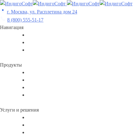
Skip
to
г. Москва, ул. Расплетина дом 24
content
8 (800) 555-51-17
Навигация
Продукты
Услуги и решения