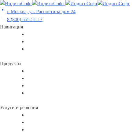
Skip
to
г. Москва, ул. Расплетина дом 24
content
8 (800) 555-51-17
Навигация
Продукты
Услуги и решения