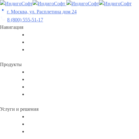
Skip
to
г. Москва, ул. Расплетина дом 24
content
8 (800) 555-51-17
Навигация
Продукты
Услуги и решения