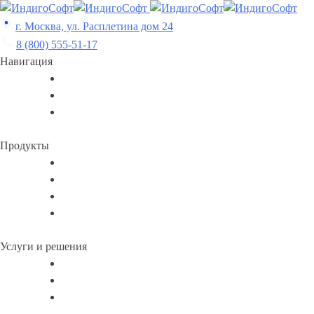
Skip
to
г. Москва, ул. Расплетина дом 24
content
8 (800) 555-51-17
Навигация
Продукты
Услуги и решения