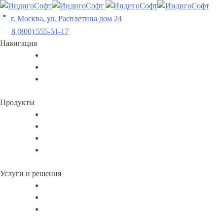
Skip
to
г. Москва, ул. Расплетина дом 24
content
8 (800) 555-51-17
Навигация
Продукты
Услуги и решения