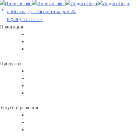
Skip
to
г. Москва, ул. Расплетина дом 24
content
8 (800) 555-51-17
Навигация
Продукты
Услуги и решения