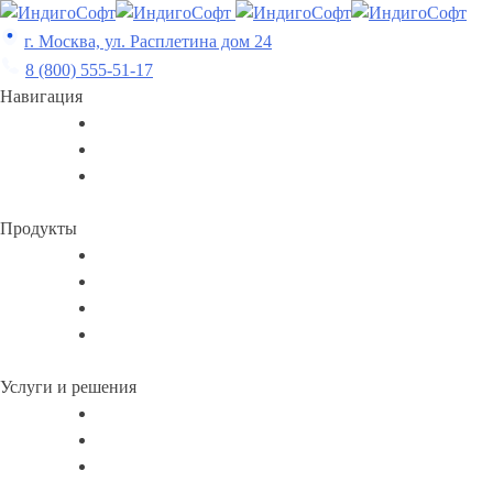
Skip
to
г. Москва, ул. Расплетина дом 24
content
8 (800) 555-51-17
Навигация
Продукты
Услуги и решения