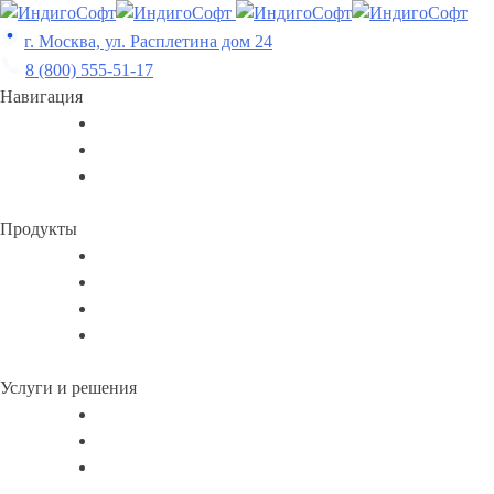
Skip
to
г. Москва, ул. Расплетина дом 24
content
8 (800) 555-51-17
Навигация
Продукты
Услуги и решения