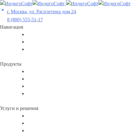
Skip
to
г. Москва, ул. Расплетина дом 24
content
8 (800) 555-51-17
Навигация
Продукты
Услуги и решения