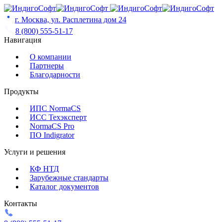
Skip
to
г. Москва, ул. Расплетина дом 24
content
8 (800) 555-51-17
Навигация
О компании
Партнеры
Благодарности
Продукты
ИПС NormaCS
ИСС Техэксперт
NormaCS Pro
ПО Indigrator
Услуги и решения
КФ НТД
Зарубежные стандарты
Каталог документов
Контакты