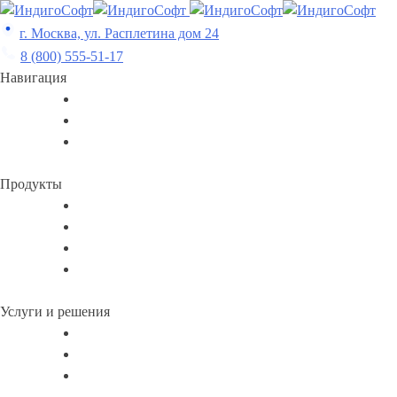
Skip
to
г. Москва, ул. Расплетина дом 24
content
8 (800) 555-51-17
Навигация
Продукты
Услуги и решения