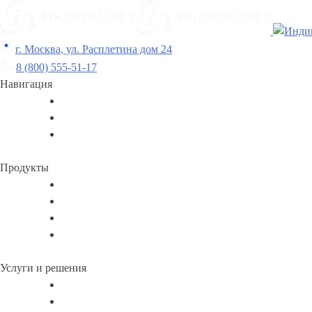
Skip
to
content
г. Москва, ул. Расплетина дом 24
8 (800) 555-51-17
Навигация
Продукты
Услуги и решения