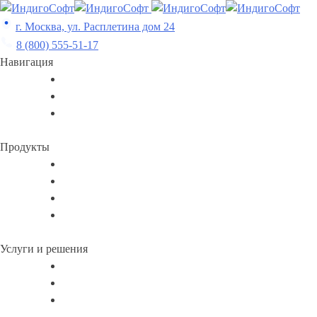
Skip
to
г. Москва, ул. Расплетина дом 24
content
8 (800) 555-51-17
Навигация
Продукты
Услуги и решения