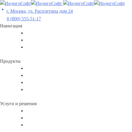
Skip
to
г. Москва, ул. Расплетина дом 24
content
8 (800) 555-51-17
Навигация
Продукты
Услуги и решения