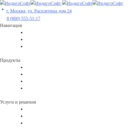
Skip
to
г. Москва, ул. Расплетина дом 24
content
8 (800) 555-51-17
Навигация
Продукты
Услуги и решения